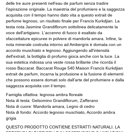
delle tre aure presenti nell'eau de parfum senza tradire
l'ispirazione originale. La maestria del profumiere e la saggezza
acquisita con il tempo hanno dato vita a questo extrait de
perfume legnoso, un risultato finale per Francis Kurkdjian. La
testa nota Jasmine Grandiflorum sottolinea delicatamente la
voce dell'artigiano. L'accenno di fuoco è esaltato da
sfaccettature epicuree in polvere di mandorla amara. Infine, la
nota minerale costruita intorno ad Ambergris è domata con un
accordo muschiato e legnoso. Aggiungendo all'intensità
dell'extrait, la bottiglia di profumo gioca anche con la luce. La
sua estetica indossa una veste rossa brillante che ricorda il
rosso Baccarat. Baccarat Rouge 540 Maison Francis Kurkdjian
extrait de parfum, incarna la profusione e la fusione di elementi
che possono essere domati solo dall'arte del profumiere e dalla
saggezza acquisita con il tempo.
Famiglia olfattiva: legnosa ambra floreale
Nota di testa: Gelsomino Grandiflorum, Zafferano
Nota di cuore: Mandorla amara, Legno di cedro
Nota di fondo: Accordo legnoso muschiato, Accordo ambra
grigia
QUESTO PRODOTTO CONTIENE ESTRATTI NATURALI. LA